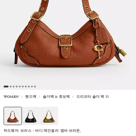
WOMEN
핸드백
숄더백 & 호보백
드리프터 숄더 백 31
선택됨
하드웨어: 브라스 / 바디 메인컬러: 앰버 브라운,