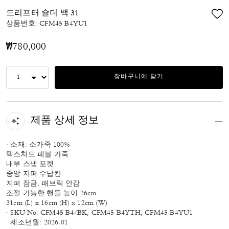
드리프터 숄더 백 31
상품번호:
CFM45 B4YU1
₩780,000
장바구니에 담기
제품 상세 정보
· 소재: 소가죽 100%
텍스처드 페블 가죽
내부 스냅 포켓
중앙 지퍼 수납칸
지퍼 잠금, 패브릭 안감
조절 가능한 핸들 높이 26cm
31cm (L) x 16cm (H) x 12cm (W)
· SKU No. CFM45 B4/BK, CFM45 B4YTH, CFM45 B4YU1
· 제조년월: 2026.01