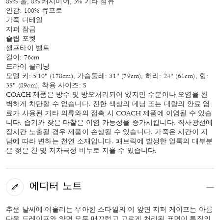
89% 울, 8% 캐시미어, 3% 기타 섬유
안감: 100% 큐프로
가죽 디테일
지퍼 잠금
슬립 포켓
셀프타이 벨트
길이: 76cm
드라이 클리닝
모델 키: 5'10" (178cm), 가슴둘레: 31" (79cm), 허리: 24" (61cm), 힙:
35" (89cm), 착용 사이즈: S
COACH 제품은 방수 및 방오처리되어 있지만 수분이나 오염을 완
벽하게 차단할 수 없습니다. 진한 색상의 데님 또는 대량의 안료 염
료가 사용된 기타 의류와의 접촉 시 COACH 제품에 이염될 수 있습
니다. 습기와 잦은 마찰은 이염 가능성을 증가시킵니다. 직사광선에
장시간 노출될 경우 제품이 손상될 수 있습니다. 가죽은 시간이 지
남에 따라 변하는 천연 소재입니다. 패브릭에 발생한 얼룩의 대부분
은 젖은 천 및 저자극성 비누로 지울 수 있습니다.
에디터 노트
추운 날씨에 어울리는 우아한 스타일의 이 앞면 지퍼 케이프는 아름
다운 드레이프와 양면 모두 매끄럽고 고르게 처리된 표면이 특징인