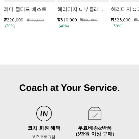
레더 퀼티드 베스트
헤리티지 C
헤리티지 C 부클레 재킷
가격 인하 전
인하됨
가격 인하 전
인하됨
가
₩220,000
₩510,000
₩325,000
₩730,000
₩850,000
₩6
(70%)
(40%)
(50%)
Coach at Your Service.
코치 회원 혜택
무료배송&반품
(3만원 이상 구매)
VIP 프로그램