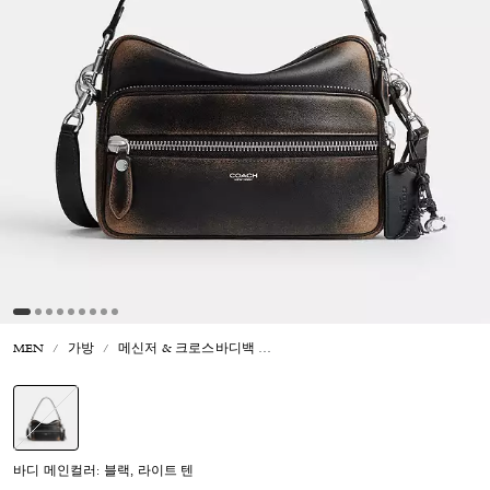
MEN
가방
메신저 & 크로스바디백
다코타 크로스바디 백 인 러브드 레
선택됨
바디 메인컬러: 블랙, 라이트 텐