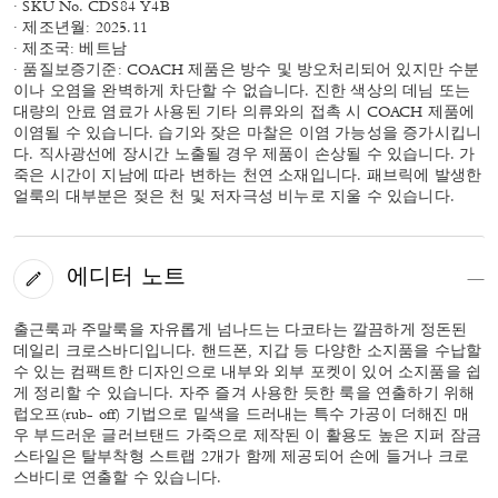
· SKU No. CDS84 Y4B
· 제조년월: 2025.11
· 제조국: 베트남
· 품질보증기준: COACH 제품은 방수 및 방오처리되어 있지만 수분
이나 오염을 완벽하게 차단할 수 없습니다. 진한 색상의 데님 또는
대량의 안료 염료가 사용된 기타 의류와의 접촉 시 COACH 제품에
이염될 수 있습니다. 습기와 잦은 마찰은 이염 가능성을 증가시킵니
다. 직사광선에 장시간 노출될 경우 제품이 손상될 수 있습니다. 가
죽은 시간이 지남에 따라 변하는 천연 소재입니다. 패브릭에 발생한
얼룩의 대부분은 젖은 천 및 저자극성 비누로 지울 수 있습니다.
에디터 노트
출근룩과 주말룩을 자유롭게 넘나드는 다코타는 깔끔하게 정돈된
데일리 크로스바디입니다. 핸드폰, 지갑 등 다양한 소지품을 수납할
수 있는 컴팩트한 디자인으로 내부와 외부 포켓이 있어 소지품을 쉽
게 정리할 수 있습니다. 자주 즐겨 사용한 듯한 룩을 연출하기 위해
럽오프(rub- off) 기법으로 밑색을 드러내는 특수 가공이 더해진 매
우 부드러운 글러브탠드 가죽으로 제작된 이 활용도 높은 지퍼 잠금
스타일은 탈부착형 스트랩 2개가 함께 제공되어 손에 들거나 크로
스바디로 연출할 수 있습니다.