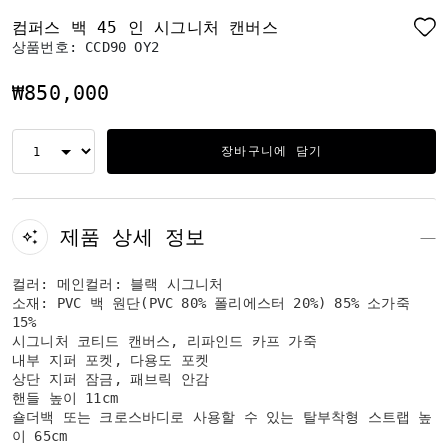
컴퍼스 백 45 인 시그니처 캔버스
상품번호:
CCD90 OY2
₩850,000
장바구니에 담기
제품 상세 정보
컬러: 메인컬러: 블랙 시그니처
소재: PVC 백 원단(PVC 80% 폴리에스터 20%) 85% 소가죽
15%
시그니처 코티드 캔버스, 리파인드 카프 가죽
내부 지퍼 포켓, 다용도 포켓
상단 지퍼 잠금, 패브릭 안감
핸들 높이 11cm
숄더백 또는 크로스바디로 사용할 수 있는 탈부착형 스트랩 높
이 65cm