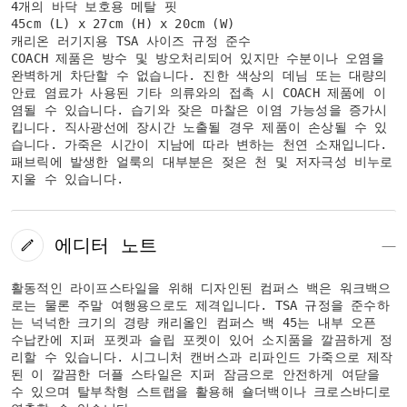
4개의 바닥 보호용 메탈 핏
45cm (L) x 27cm (H) x 20cm (W)
캐리온 러기지용 TSA 사이즈 규정 준수
COACH 제품은 방수 및 방오처리되어 있지만 수분이나 오염을
완벽하게 차단할 수 없습니다. 진한 색상의 데님 또는 대량의
안료 염료가 사용된 기타 의류와의 접촉 시 COACH 제품에 이
염될 수 있습니다. 습기와 잦은 마찰은 이염 가능성을 증가시
킵니다. 직사광선에 장시간 노출될 경우 제품이 손상될 수 있
습니다. 가죽은 시간이 지남에 따라 변하는 천연 소재입니다.
패브릭에 발생한 얼룩의 대부분은 젖은 천 및 저자극성 비누로
지울 수 있습니다.
에디터 노트
활동적인 라이프스타일을 위해 디자인된 컴퍼스 백은 워크백으
로는 물론 주말 여행용으로도 제격입니다. TSA 규정을 준수하
는 넉넉한 크기의 경량 캐리올인 컴퍼스 백 45는 내부 오픈
수납칸에 지퍼 포켓과 슬립 포켓이 있어 소지품을 깔끔하게 정
리할 수 있습니다. 시그니처 캔버스과 리파인드 가죽으로 제작
된 이 깔끔한 더플 스타일은 지퍼 잠금으로 안전하게 여닫을
수 있으며 탈부착형 스트랩을 활용해 숄더백이나 크로스바디로