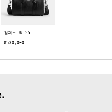
컴
퍼스 백 35 인 리제너러티브 코튼 데님 위드 참
컴퍼스 백 25
₩530,000
₩780,000
.