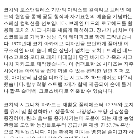
코치와 로스앤젤레스 기반의 아티스트 컬렉티브 브레인 데
드의 협업을 통해 공동 창작과 자기표현의 예술을 기념하는
스페셜 컬렉션을 선보입니다. 브레인 데드의 로고헤드를 활
용해 코치의 시그니처를 새롭게 해석하고, 장난기 넘치는 마
스코트들로 가득한 상상 속의 테마파크를 함께 그려냈습니
다. 1970년대 코치 아카이브 디자인을 모던하게 풀어낸 이
구조적인 태비 숄더 백은 장난기 넘치는 코치 | 브레인 데드
마스코트와 모티프 패치 디테일이 담긴 바케타 가죽과 시그
니처 자카드로 제작했습니다. 이 컴팩트한 26 사이즈는 자주
사용하는 아이템을 쉽게 꺼낼 수 있는 편리한 뒷면 지퍼 포
켓, 아이코닉 감성을 더해주는 시그니처 하드웨어로 마무리
했습니다. 탈부착형 스트랩 2개가 함께 제공되어 손에 들거
나 짧은 숄더백, 크로스바디로 연출할 수 있습니다.
코치의 시그니처 자카드는 재활용 폴리에스터 42.3%와 토지
를 유지 및 활성화하고, 생물학적 다양성과 토양 건강성을
증진하며, 탄소 흡수를 증가시키는데 도움이 되는 재생 농업
관행을 도입한 농장들로부터 공급받은 재생 면 57.7% 혼방
으로 제작됐습니다. 이는 환경에 미치는 영향을 줄이고자 하