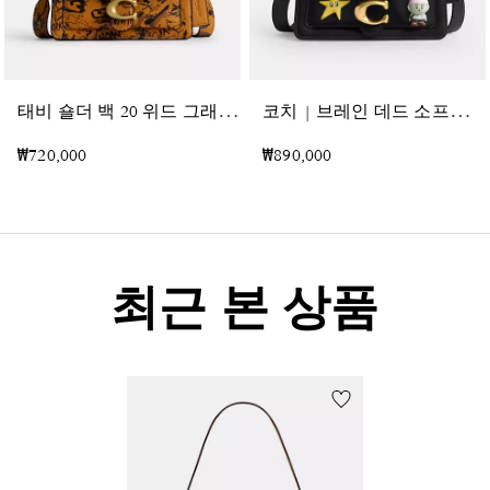
태
비 숄더 백 20 위드 그래피티 프린트
코
치 | 브레인 데드 소프트 태비 숄더 백 26 위드 핀
₩720,000
₩890,000
최근 본 상품