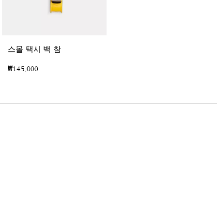
태
비 숄더 백 20 인 크리스탈 시그니처 자카드
스몰 택시 백 참
₩145,000
₩780,000