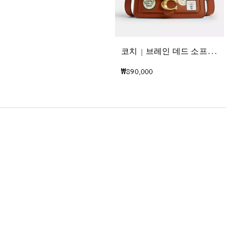
코
치 | 브레인 데드 소프트 태비 숄더 백 26 위드 패치
₩890,000