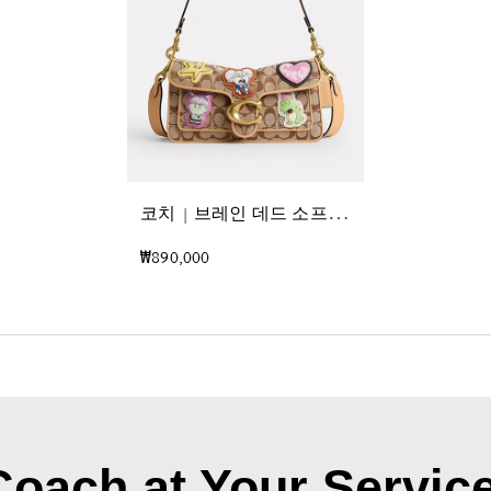
코
치 | 브레인 데드 소프트 태비 숄더 백 26 인 시그니처 자카드 위드 패치
₩890,000
Coach at Your Service