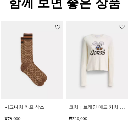
함께 보면 좋은 상품
코
치 | 브레인 데드 카치 마우스 그래픽 롱 슬리브 포인텔 탑
시그니처 카프 삭스
₩75,000
₩220,000