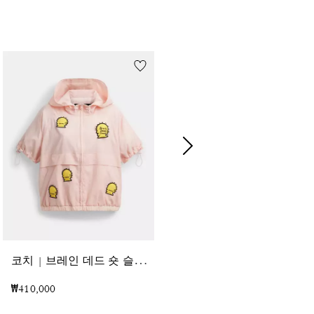
코
치 | 브레인 데드 숏 슬리브 윈드브레이커
코
치 | 브레인 데드 스트라이프드 니트 탑
₩410,000
₩410,000