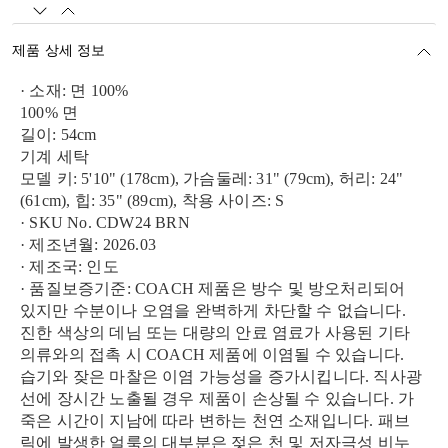
제품 상세 정보
· 소재: 면 100%
100% 면
길이: 54cm
기계 세탁
모델 키: 5'10" (178cm), 가슴둘레: 31" (79cm), 허리: 24"
(61cm), 힙: 35" (89cm), 착용 사이즈: S
· SKU No. CDW24 BRN
· 제조년월: 2026.03
· 제조국: 인도
· 품질보증기준: COACH 제품은 방수 및 방오처리되어
있지만 수분이나 오염을 완벽하게 차단할 수 없습니다.
진한 색상의 데님 또는 대량의 안료 염료가 사용된 기타
의류와의 접촉 시 COACH 제품에 이염될 수 있습니다.
습기와 잦은 마찰은 이염 가능성을 증가시킵니다. 직사광
선에 장시간 노출될 경우 제품이 손상될 수 있습니다. 가
죽은 시간이 지남에 따라 변하는 천연 소재입니다. 패브
릭에 발생한 얼룩의 대부분은 젖은 천 및 저자극성 비누