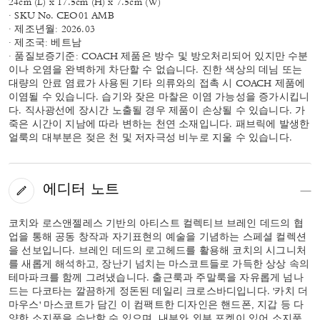
24cm (L) x 17.5cm (H) x 7.5cm (W)
· SKU No. CEO01 AMB
· 제조년월: 2026.03
· 제조국: 베트남
· 품질보증기준: COACH 제품은 방수 및 방오처리되어 있지만 수분
이나 오염을 완벽하게 차단할 수 없습니다. 진한 색상의 데님 또는
대량의 안료 염료가 사용된 기타 의류와의 접촉 시 COACH 제품에
이염될 수 있습니다. 습기와 잦은 마찰은 이염 가능성을 증가시킵니
다. 직사광선에 장시간 노출될 경우 제품이 손상될 수 있습니다. 가
죽은 시간이 지남에 따라 변하는 천연 소재입니다. 패브릭에 발생한
얼룩의 대부분은 젖은 천 및 저자극성 비누로 지울 수 있습니다.
에디터 노트
코치와 로스앤젤레스 기반의 아티스트 컬렉티브 브레인 데드의 협
업을 통해 공동 창작과 자기표현의 예술을 기념하는 스페셜 컬렉션
을 선보입니다. 브레인 데드의 로고헤드를 활용해 코치의 시그니처
를 새롭게 해석하고, 장난기 넘치는 마스코트들로 가득한 상상 속의
테마파크를 함께 그려냈습니다. 출근룩과 주말룩을 자유롭게 넘나
드는 다코타는 깔끔하게 정돈된 데일리 크로스바디입니다. '카치 더
마우스' 마스코트가 담긴 이 컴팩트한 디자인은 핸드폰, 지갑 등 다
양한 소지품을 수납할 수 있으며, 내부와 외부 포켓이 있어 소지품