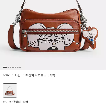
MEN
가방
메신저 & 크로스바디백
코치 | 브레인 데드 다코타 크로스바
선택됨
바디 메인컬러: 엠버