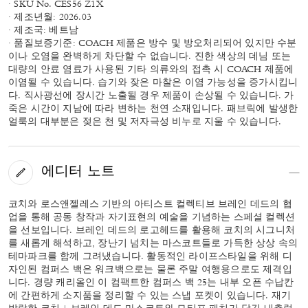
· SKU No. CES56 Z1X
· 제조년월: 2026.03
· 제조국: 베트남
· 품질보증기준: COACH 제품은 방수 및 방오처리되어 있지만 수분
이나 오염을 완벽하게 차단할 수 없습니다. 진한 색상의 데님 또는
대량의 안료 염료가 사용된 기타 의류와의 접촉 시 COACH 제품에
이염될 수 있습니다. 습기와 잦은 마찰은 이염 가능성을 증가시킵니
다. 직사광선에 장시간 노출될 경우 제품이 손상될 수 있습니다. 가
죽은 시간이 지남에 따라 변하는 천연 소재입니다. 패브릭에 발생한
얼룩의 대부분은 젖은 천 및 저자극성 비누로 지울 수 있습니다.
에디터 노트
코치와 로스앤젤레스 기반의 아티스트 컬렉티브 브레인 데드의 협
업을 통해 공동 창작과 자기표현의 예술을 기념하는 스페셜 컬렉션
을 선보입니다. 브레인 데드의 로고헤드를 활용해 코치의 시그니처
를 새롭게 해석하고, 장난기 넘치는 마스코트들로 가득한 상상 속의
테마파크를 함께 그려냈습니다. 활동적인 라이프스타일을 위해 디
자인된 컴퍼스 백은 워크백으로는 물론 주말 여행용으로도 제격입
니다. 경량 캐리올인 이 컴팩트한 컴퍼스 백 25는 내부 오픈 수납칸
에 간편하게 소지품을 정리할 수 있는 스냅 포켓이 있습니다. 재기