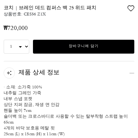
코치 | 브레인 데드 컴퍼스 백 25 위드 패치
상품번호:
CES56 Z1X
₩720,000
장바구니에 담기
제품 상세 정보
· 소재: 소가죽 100%
내추럴 그레인 가죽
내부 스냅 포켓
상단 지퍼 잠금, 재생 면 안감
핸들 높이 7cm
숄더백 또는 크로스바디로 사용할 수 있는 탈부착형 스트랩 높이
65cm
4개의 바닥 보호용 메탈 핏
25cm (L) x 15cm (H) x 11cm (W)