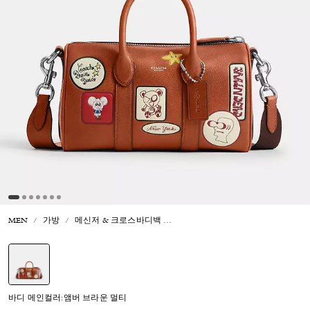
MEN
가방
메신저 & 크로스바디백
코치 | 브레인 데드 컴퍼스 백 25 위
선택됨
바디 메인컬러:앰버 브라운 멀티