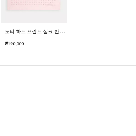
도
티 하트 프린트 실크 반다나
래
글런 저지 티셔츠 인 오가닉 코튼
₩190,000
₩220,000