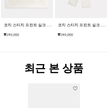
코
치 스티치 프린트 실크 반다나
코
치 스티치 프린트 실크 스트레이트 스키니 스카프
₩190,000
₩190,000
최근 본 상품