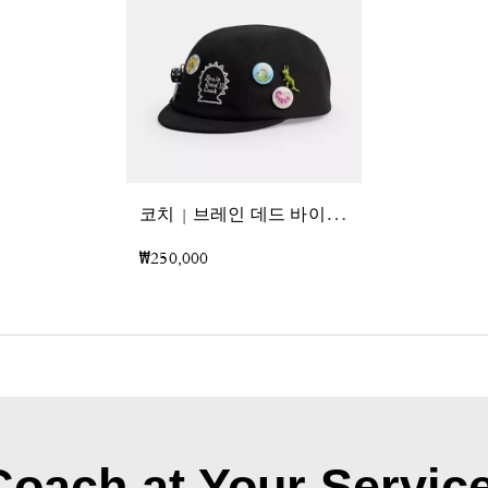
코
치 | 브레인 데드 바이커 핀 햇
₩250,000
Coach at Your Service