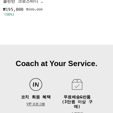
클린턴 크로스바디 백 위드 플로피 그래픽
₩195,000
가격 인하 전
인하됨
₩390,000
(50%)
Coach at Your Service.
코치 회원 혜택
무료배송&반품
(3만원 이상 구
VIP 프로그램
매)