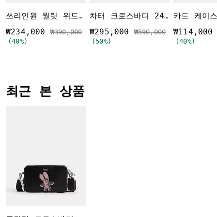
쓰리인원 월릿 위드 엘리 그래픽
차터 크로스바디 24 인 시그니처 캔버스
₩234,000
₩295,000
₩114,000
가격 인하 전
인하됨
가격 인하 전
인하됨
₩390,000
₩590,000
(40%)
(50%)
(40%)
최근 본 상품