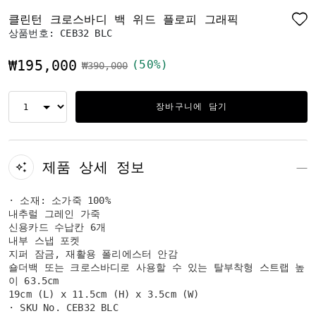
클린턴 크로스바디 백 위드 플로피 그래픽
상품번호:
CEB32 BLC
₩195,000
(50%)
가격 인하 전
인하됨
₩390,000
장바구니에 담기
제품 상세 정보
· 소재: 소가죽 100%
내추럴 그레인 가죽
신용카드 수납칸 6개
내부 스냅 포켓
지퍼 잠금, 재활용 폴리에스터 안감
숄더백 또는 크로스바디로 사용할 수 있는 탈부착형 스트랩 높
이 63.5cm
19cm (L) x 11.5cm (H) x 3.5cm (W)
· SKU No. CEB32 BLC