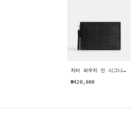
차
터 파우치 인 시그니처 캔버스
₩420,000