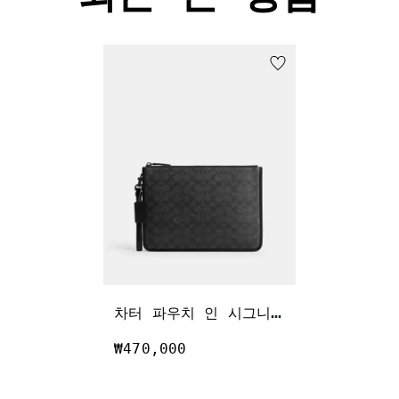
차
터 파우치 인 시그니처 캔버스
₩470,000