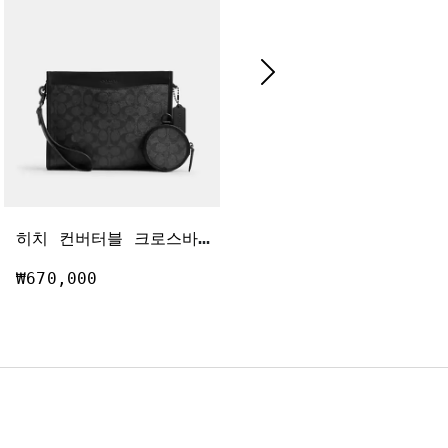
히
치 컨버터블 크로스바디 인 시그니처 캔버스
집
파우치 인 시그니처 캔버스
가격 인하 전
인하
₩675,000
₩670,000
₩320,000
(53%)