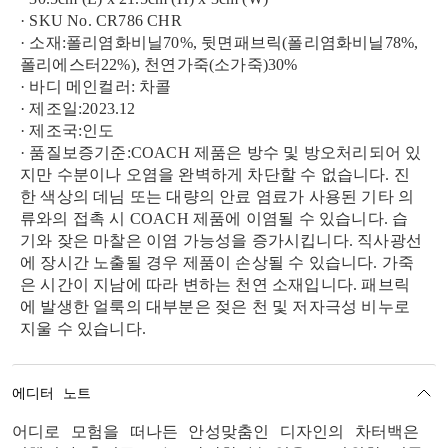
· SKU No. CR786 CHR
· 소재:폴리염화비닐70%, 뒷면패브릭(폴리염화비닐78%,
폴리에스터22%), 천연가죽(소가죽)30%
· 바디 메인컬러: 차콜
· 제조일:2023.12
· 제조국:인도
· 품질보증기준:COACH 제품은 방수 및 방오처리되어 있
지만 수분이나 오염을 완벽하게 차단할 수 없습니다. 진
한 색상의 데님 또는 대량의 안료 염료가 사용된 기타 의
류와의 접촉 시 COACH 제품에 이염될 수 있습니다. 습
기와 잦은 마찰은 이염 가능성을 증가시킵니다. 직사광선
에 장시간 노출될 경우 제품이 손상될 수 있습니다. 가죽
은 시간이 지남에 따라 변하는 천연 소재입니다. 패브릭
에 발생한 얼룩의 대부분은 젖은 천 및 저자극성 비누로
지울 수 있습니다.
에디터 노트
어디로 모험을 떠나든 안성맞춤인 디자인의 차터백은