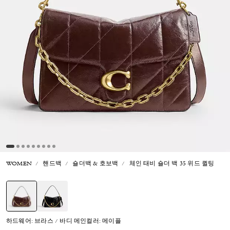
WOMEN
핸드백
숄더백 & 호보백
체인 태비 숄더 백 35 위드 퀼팅
선택됨
하드웨어: 브라스 / 바디 메인컬러: 메이플