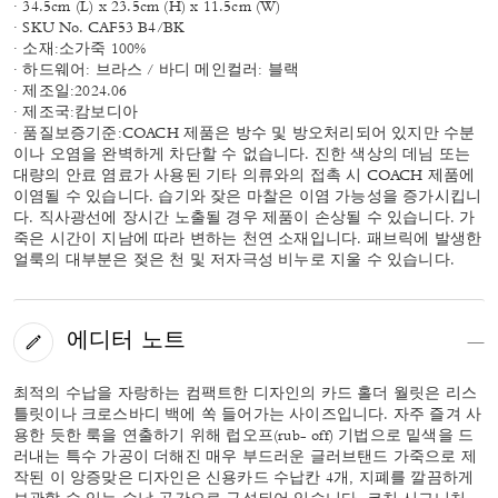
· 34.5cm (L) x 23.5cm (H) x 11.5cm (W)
· SKU No. CAF53 B4/BK
· 소재:소가죽 100%
· 하드웨어: 브라스 / 바디 메인컬러: 블랙
· 제조일:2024.06
· 제조국:캄보디아
· 품질보증기준:COACH 제품은 방수 및 방오처리되어 있지만 수분
이나 오염을 완벽하게 차단할 수 없습니다. 진한 색상의 데님 또는
대량의 안료 염료가 사용된 기타 의류와의 접촉 시 COACH 제품에
이염될 수 있습니다. 습기와 잦은 마찰은 이염 가능성을 증가시킵니
다. 직사광선에 장시간 노출될 경우 제품이 손상될 수 있습니다. 가
죽은 시간이 지남에 따라 변하는 천연 소재입니다. 패브릭에 발생한
얼룩의 대부분은 젖은 천 및 저자극성 비누로 지울 수 있습니다.
에디터 노트
최적의 수납을 자랑하는 컴팩트한 디자인의 카드 홀더 월릿은 리스
틀릿이나 크로스바디 백에 쏙 들어가는 사이즈입니다. 자주 즐겨 사
용한 듯한 룩을 연출하기 위해 럽오프(rub- off) 기법으로 밑색을 드
러내는 특수 가공이 더해진 매우 부드러운 글러브탠드 가죽으로 제
작된 이 앙증맞은 디자인은 신용카드 수납칸 4개, 지폐를 깔끔하게