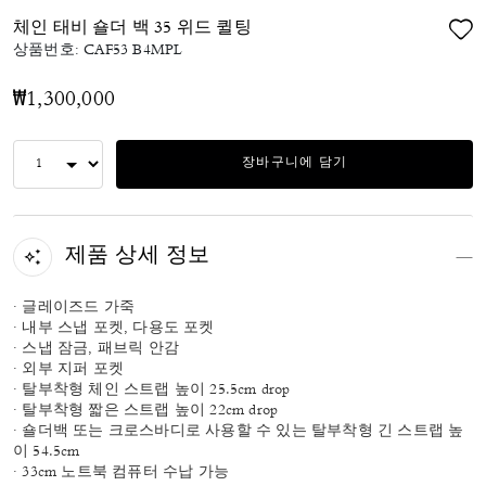
체인 태비 숄더 백 35 위드 퀼팅
상품번호:
CAF53 B4MPL
₩1,300,000
장바구니에 담기
제품 상세 정보
· 글레이즈드 가죽
· 내부 스냅 포켓, 다용도 포켓
· 스냅 잠금, 패브릭 안감
· 외부 지퍼 포켓
· 탈부착형 체인 스트랩 높이 25.5cm drop
· 탈부착형 짧은 스트랩 높이 22cm drop
· 숄더백 또는 크로스바디로 사용할 수 있는 탈부착형 긴 스트랩 높
이 54.5cm
· 33cm 노트북 컴퓨터 수납 가능