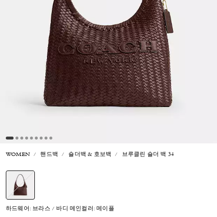
WOMEN
핸드백
숄더백 & 호보백
브루클린 숄더 백 34
선택됨
하드웨어: 브라스 / 바디 메인컬러: 메이플