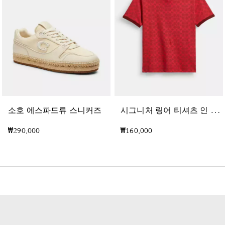
시
그니처 링어 티셔츠 인 오가닉 코튼
소호 에스파드류 스니커즈
₩290,000
₩160,000