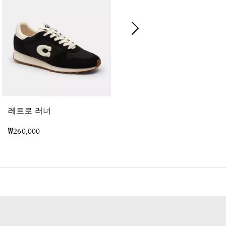
코
치 | 브레인 데드 스트라이프드 니트 탑
레트로 러너
₩260,000
₩410,000