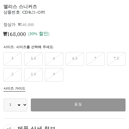
엘리스 스니커즈
상품번호:
CDR21-OPI
가격 인하 전
인하됨
정상가
₩240,000
(30% 할인)
₩168,000
사이즈:
사이즈를 선택해 주세요.
5
5.5
6
6.5
7
7.5
8
8.5
9
사이즈 가이드
품절