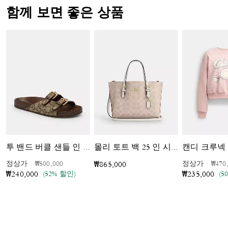
함께 보면 좋은 상품
캔디 크루넥
투 밴드 버클 샌들 인 시그니처 자카드
몰리 토트 백 25 인 시그니처 캔버스
가격 인하 전
인하됨
가격 
정상가
₩500,000
정상가
₩470
₩865,000
(52% 할인)
(5
₩240,000
₩235,000