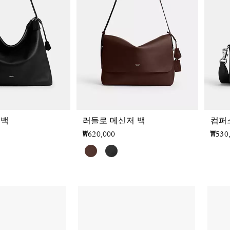
 백
러들로 메신저 백
컴퍼스
₩620,000
₩530