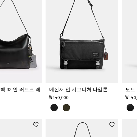
백 38 인 러브드 레
메신저 인 시그니처 나일론
모트 
₩450,000
₩450