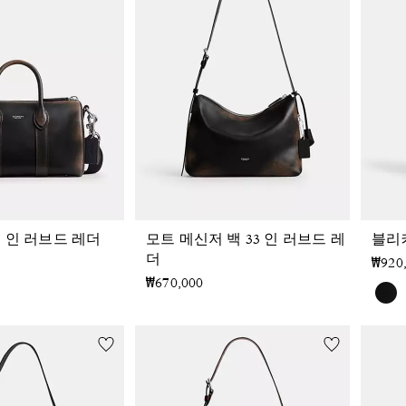
5 인 러브드 레더
모트 메신저 백 33 인 러브드 레
블리커
더
₩920
₩670,000