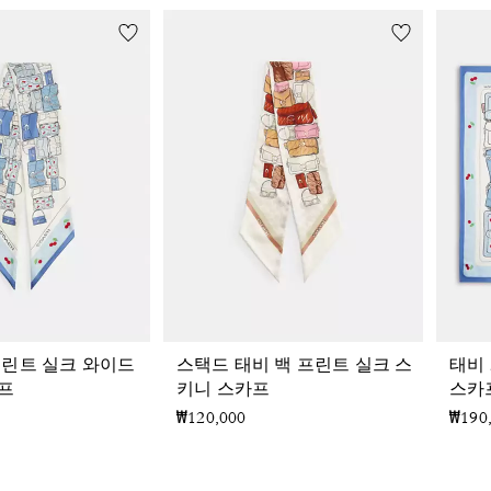
프린트 실크 와이드
스택드 태비 백 프린트 실크 스
태비
프
키니 스카프
스카
₩120,000
₩190