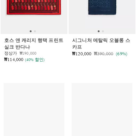
호스 앤 캐리지 행택 프린트
시그니처 메탈릭 오블롱 스
실크 반다나
카프
가격 인하 전
인하됨
정상가
₩190,000
가격 인하 전
인하됨
₩120,000
₩390,000
(69%)
₩114,000
(40% 할인)