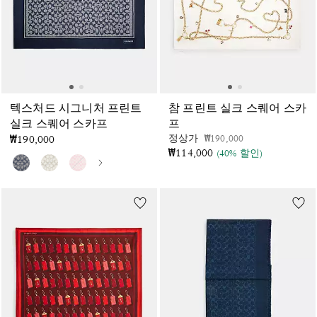
텍스처드 시그니처 프린트
참 프린트 실크 스퀘어 스카
실크 스퀘어 스카프
프
가격 인하 전
인하됨
정상가
₩190,000
₩190,000
₩114,000
(40% 할인)