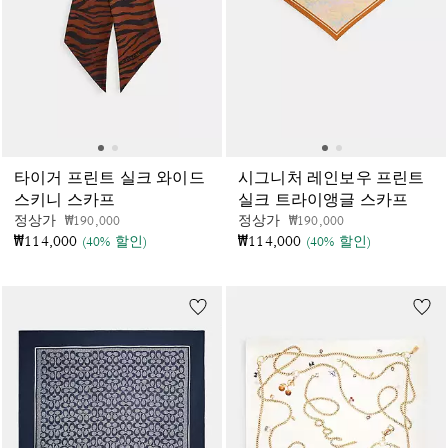
타이거 프린트 실크 와이드
시그니처 레인보우 프린트
스키니 스카프
실크 트라이앵글 스카프
가격 인하 전
인하됨
가격 인하 전
인하됨
정상가
₩190,000
정상가
₩190,000
₩114,000
₩114,000
(40% 할인)
(40% 할인)