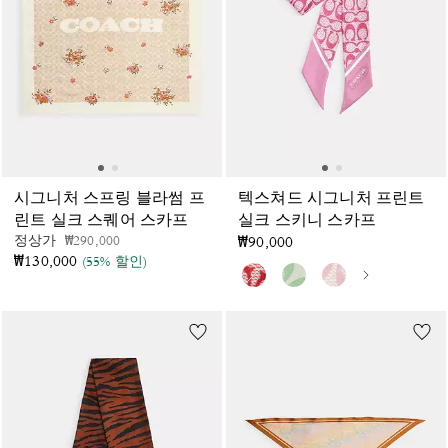
시그니처 스프링 블라썸 프
텍스쳐드 시그니처 프린트
린트 실크 스퀘어 스카프
실크 스키니 스카프
가격 인하 전
인하됨
정상가
₩290,000
₩90,000
₩130,000
(55% 할인)