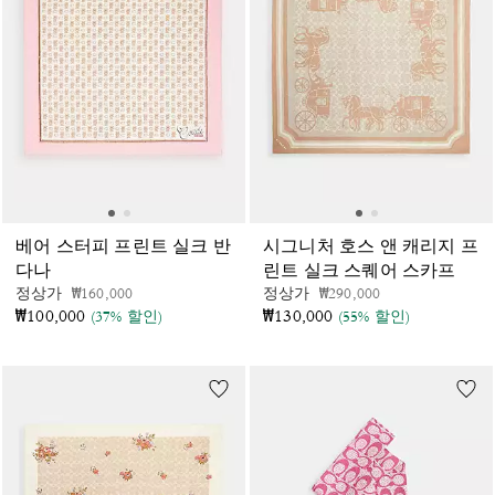
베어 스터피 프린트 실크 반
시그니처 호스 앤 캐리지 프
다나
린트 실크 스퀘어 스카프
가격 인하 전
인하됨
가격 인하 전
인하됨
정상가
₩160,000
정상가
₩290,000
₩100,000
₩130,000
(37% 할인)
(55% 할인)