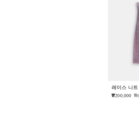
레이스 니트
가
₩200,000
₩6