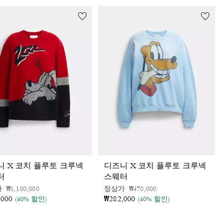
니 X 코치 플루토 크루넥
디즈니 X 코치 플루토 크루넥
터
스웨터
가격 인하 전
인하됨
가격 인하 전
인하됨
가
₩1,100,000
정상가
₩470,000
,000
₩282,000
(40% 할인)
(40% 할인)