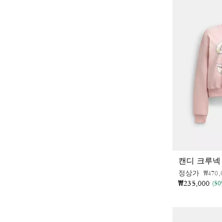
캔디 크루넥
가격 
정상가
₩470,
₩235,000
(5