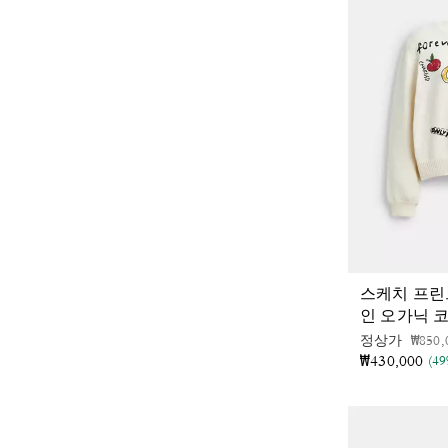
스케치 프린
인 오가닉 
가격 
정상가
₩850,
₩430,000
(4