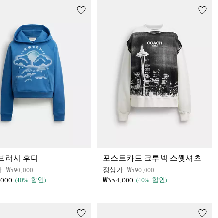
브러시 후디
포스트카드 크루넥 스웻셔츠
가격 인하 전
인하됨
가격 인하 전
인하됨
가
₩590,000
정상가
₩590,000
,000
₩354,000
(40% 할인)
(40% 할인)