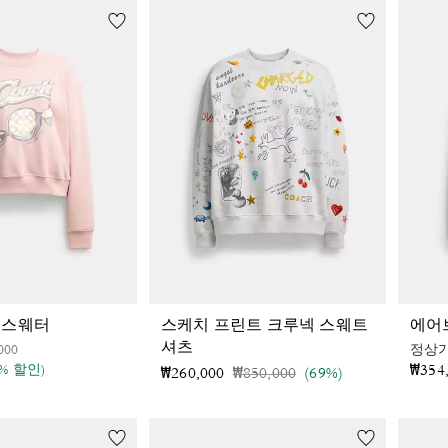
 스웨터
스케치 프린트 크루넥 스웨트
에어
셔츠
인하 전
인하됨
000
정상
₩354
0% 할인)
가격 인하 전
인하됨
₩260,000
₩850,000
(69%)