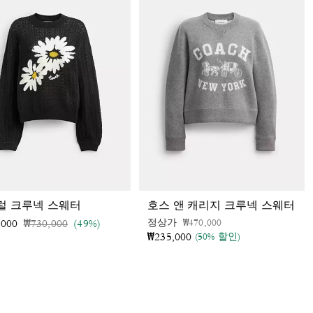
럴 크루넥 스웨터
호스 앤 캐리지 크루넥 스웨터
가격 인하 전
인하됨
가격 인하 전
인하됨
정상가
₩470,000
,000
₩730,000
(49%)
₩235,000
(50% 할인)