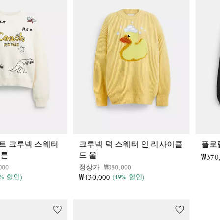
트 크루넥 스웨터
크루넥 덕 스웨터 인 리사이클
플로
코튼
드 울
₩370
인하 전
인하됨
가격 인하 전
인하됨
000
정상가
₩850,000
₩430,000
9% 할인)
(49% 할인)