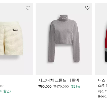
시그니처 크롭드 터틀넥
디즈
스웨
인하 전
인하됨
000
가격 인하 전
인하됨
₩90,000
₩470,000
(81%)
1% 할인)
정상
₩660