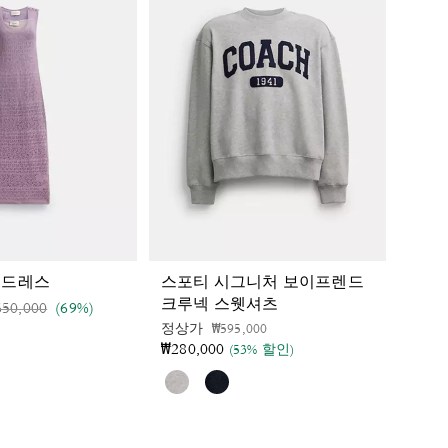
 드레스
스포티 시그니처 보이프렌드
크루넥 스웻셔츠
격 인하 전
인하됨
50,000
(69%)
가격 인하 전
인하됨
정상가
₩595,000
₩280,000
(53% 할인)