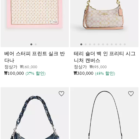
베어 스터피 프린트 실크 반
테리 숄더 백 인 프리티 시그
다나
니처 캔버스
가격 인하 전
인하됨
가격 인하 전
인하됨
정상가
₩160,000
정상가
₩695,000
₩100,000
₩380,000
(37% 할인)
(45% 할인)