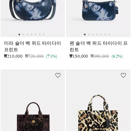
미라 숄더 백 위드 타이다이
펜 숄더 백 위드 타이다이 프
프린트
린트
가격 인하 전
인하됨
가격 인하 전
인하됨
₩210,000
₩720,000
(71%)
₩150,000
₩390,000
(62%)