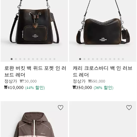
로완 버킷 백 위드 포켓 인 러
캐리 크로스바디 백 인 러브
브드 레더
드 레더
가격 인하 전
인하됨
가격 인하 전
인하됨
정상가
₩730,000
정상가
₩550,000
₩410,000
₩350,000
(44% 할인)
(36% 할인)