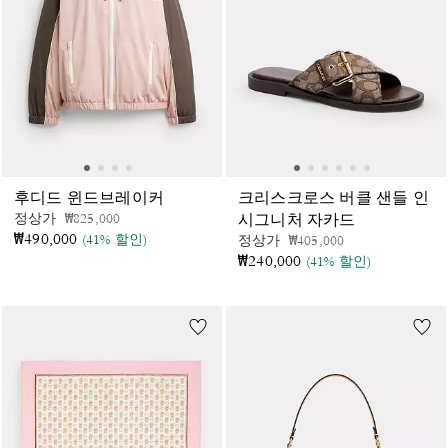
후디드 윈드브레이커
크리스크로스 버클 샌들 인
가격 인하 전
인하됨
정상가
₩825,000
시그니처 자카드
₩490,000
(41% 할인)
가격 인하 전
인하됨
정상가
₩405,000
₩240,000
(41% 할인)