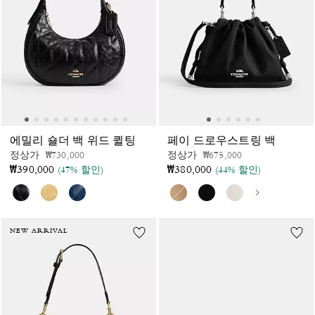
에밀리 숄더 백 위드 퀼팅
페이 드로우스트링 백
가격 인하 전
인하됨
가격 인하 전
인하됨
정상가
₩730,000
정상가
₩675,000
₩390,000
₩380,000
(47% 할인)
(44% 할인)
NEW ARRIVAL