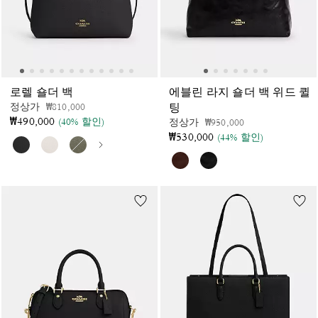
로렐 숄더 백
에블린 라지 숄더 백 위드 퀼
가격 인하 전
인하됨
정상가
₩810,000
팅
₩490,000
(40% 할인)
가격 인하 전
인하됨
정상가
₩950,000
₩530,000
(44% 할인)