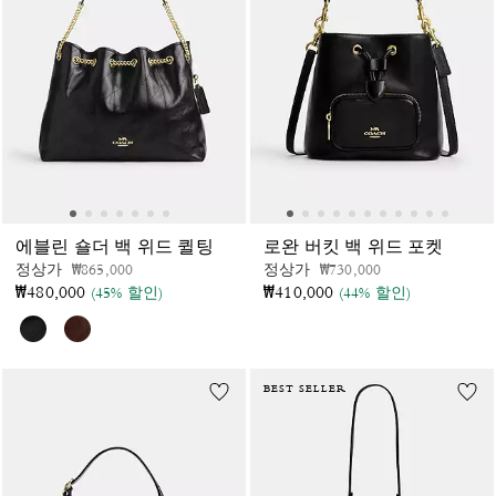
에블린 숄더 백 위드 퀼팅
로완 버킷 백 위드 포켓
가격 인하 전
인하됨
가격 인하 전
인하됨
정상가
₩865,000
정상가
₩730,000
₩480,000
₩410,000
(45% 할인)
(44% 할인)
BEST SELLER