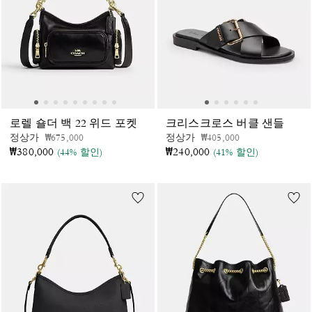
로렐 숄더 백 22 위드 포켓
크리스크로스 버클 샌들
가격 인하 전
인하됨
가격 인하 전
인하됨
정상가
₩675,000
정상가
₩405,000
₩380,000
₩240,000
(44% 할인)
(41% 할인)