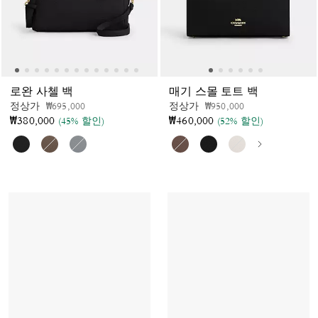
로완 사첼 백
매기 스몰 토트 백
가격 인하 전
인하됨
가격 인하 전
인하됨
정상가
₩695,000
정상가
₩950,000
₩380,000
₩460,000
(45% 할인)
(52% 할인)