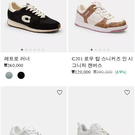
레트로 러너
C201 로우 탑 스니커즈 인 시
₩260,000
그니처 캔버스
가격 인하 전
인하됨
₩120,000
₩390,000
(69%)