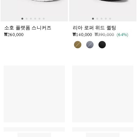
소호 플랫폼 스니커즈
리아 로퍼 위드 퀼팅
가격 인하 전
인하됨
₩260,000
₩140,000
₩390,000
(64%)