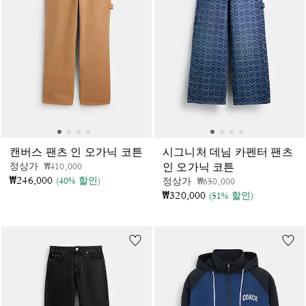
캔버스 팬츠 인 오가닉 코튼
시그니처 데님 카펜터 팬츠
가격 인하 전
인하됨
정상가
₩410,000
인 오가닉 코튼
₩246,000
(40% 할인)
가격 인하 전
인하됨
정상가
₩650,000
₩320,000
(51% 할인)