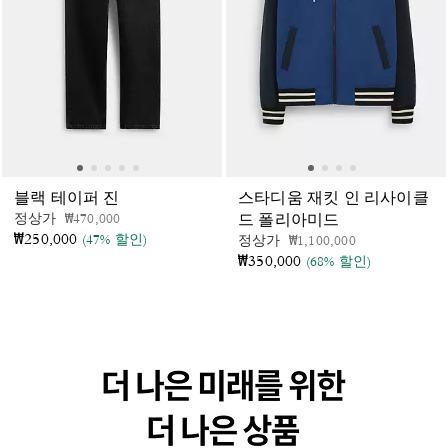
블랙 테이퍼 진
스타디움 재킷 인 리사이클
가격 인하 전
인하됨
정상가
₩470,000
드 폴리아미드
₩250,000
(47% 할인)
가격 인하 전
인하됨
정상가
₩1,100,000
₩350,000
(68% 할인)