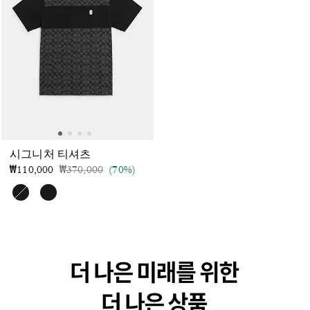
시그니처 티셔츠
가격 인하 전
인하됨
₩110,000
₩370,000
(70%)