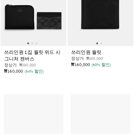
쓰리인원 L집 월릿 위드 시
쓰리인원 월릿
가격 인하 전
인하됨
정상가
₩400,000
그니처 캔버스
₩160,000
(60% 할인)
가격 인하 전
인하됨
정상가
₩350,000
₩160,000
(54% 할인)