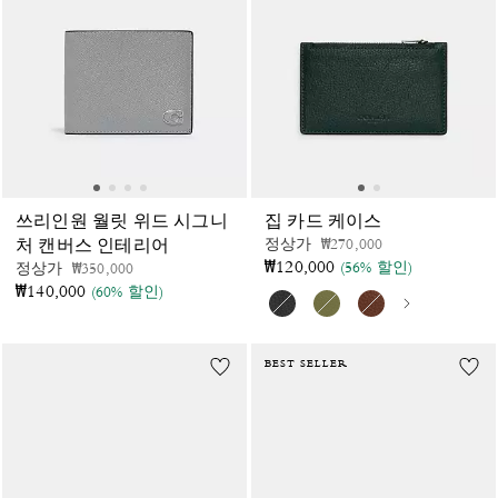
쓰리인원 월릿 위드 시그니
집 카드 케이스
가격 인하 전
인하됨
정상가
₩270,000
처 캔버스 인테리어
₩120,000
(56% 할인)
가격 인하 전
인하됨
정상가
₩350,000
₩140,000
(60% 할인)
BEST SELLER