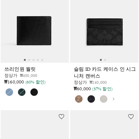
쓰리인원 월릿
슬림 ID 카드 케이스 인 시그
가격 인하 전
인하됨
정상가
₩400,000
니처 캔버스
₩160,000
(60% 할인)
가격 인하 전
인하됨
정상가
₩140,000
₩60,000
(57% 할인)