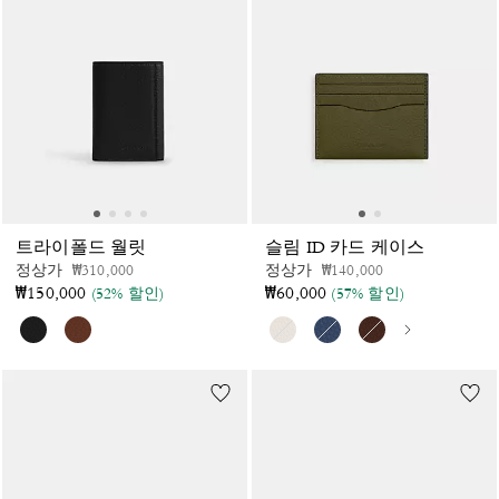
트라이폴드 월릿
슬림 ID 카드 케이스
가격 인하 전
인하됨
가격 인하 전
인하됨
정상가
₩310,000
정상가
₩140,000
₩150,000
₩60,000
(52% 할인)
(57% 할인)