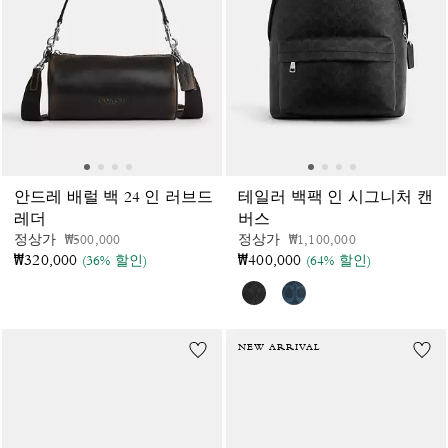
안드레 배럴 백 24 인 러브드
테일러 백팩 인 시그니처 캔
레더
버스
가격 인하 전
인하됨
가격 인하 전
인하됨
정상가
₩500,000
정상가
₩1,100,000
₩320,000
₩400,000
(36% 할인)
(64% 할인)
NEW ARRIVAL