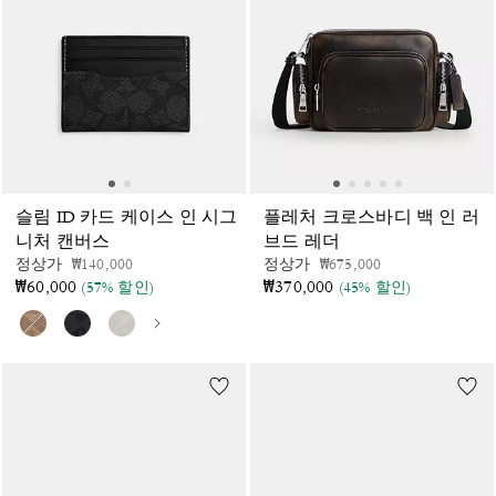
슬림 ID 카드 케이스 인 시그
플레처 크로스바디 백 인 러
니처 캔버스
브드 레더
가격 인하 전
인하됨
가격 인하 전
인하됨
정상가
₩140,000
정상가
₩675,000
₩60,000
₩370,000
(57% 할인)
(45% 할인)