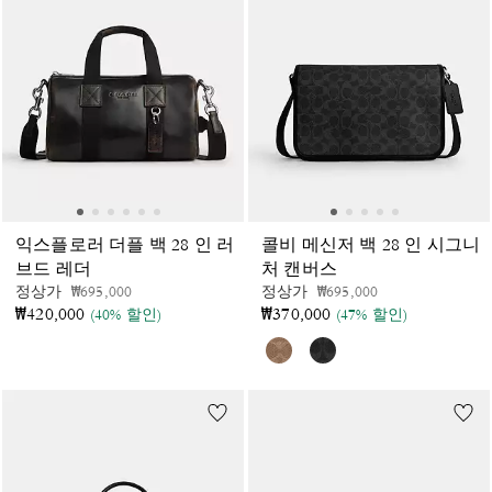
익스플로러 더플 백 28 인 러
콜비 메신저 백 28 인 시그니
브드 레더
처 캔버스
가격 인하 전
인하됨
가격 인하 전
인하됨
정상가
₩695,000
정상가
₩695,000
₩420,000
₩370,000
(40% 할인)
(47% 할인)