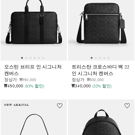
오스틴 브리프 인 시그니처
트리스탄 크로스바디 백 22
캔버스
인 시그니처 캔버스
가격 인하 전
인하됨
가격 인하 전
인하됨
정상가
₩950,000
정상가
₩500,000
₩450,000
₩340,000
(53% 할인)
(32% 할인)
NEW ARRIVAL