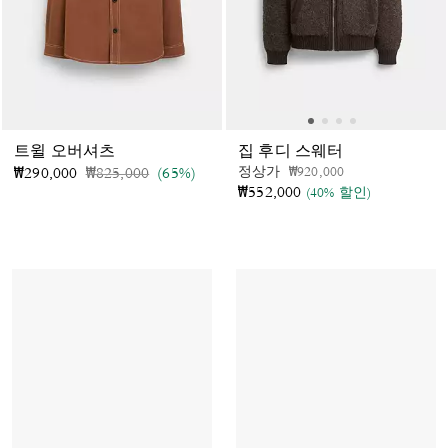
트윌 오버셔츠
집 후디 스웨터
가격 인하 전
인하됨
가격 인하 전
인하됨
정상가
₩920,000
₩290,000
₩825,000
(65%)
₩552,000
(40% 할인)