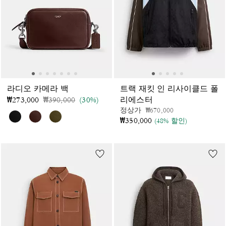
라디오 카메라 백
트랙 재킷 인 리사이클드 폴
가격 인하 전
인하됨
₩273,000
₩390,000
(30%)
리에스터
가격 인하 전
인하됨
정상가
₩670,000
₩350,000
(48% 할인)