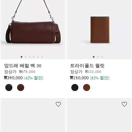
앙드레 배럴 백 30
트라이폴드 월릿
가격 인하 전
인하됨
가격 인하 전
인하됨
정상가
₩675,000
정상가
₩310,000
₩390,000
₩150,000
(42% 할인)
(52% 할인)