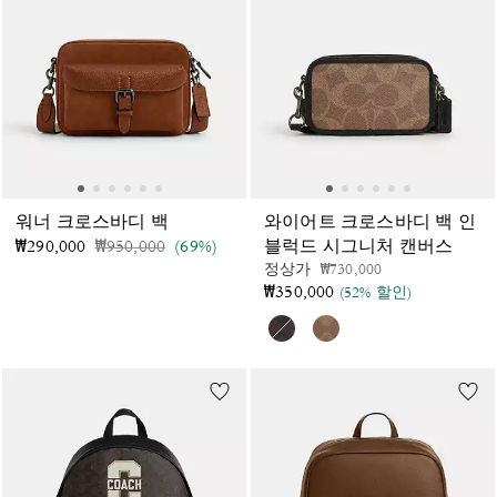
워너 크로스바디 백
와이어트 크로스바디 백 인
가격 인하 전
인하됨
₩290,000
₩950,000
(69%)
블럭드 시그니처 캔버스
가격 인하 전
인하됨
정상가
₩730,000
₩350,000
(52% 할인)