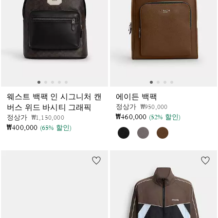
웨스트 백팩 인 시그니처 캔
에이든 백팩
가격 인하 전
인하됨
정상가
₩950,000
버스 위드 바시티 그래픽
₩460,000
(52% 할인)
가격 인하 전
인하됨
정상가
₩1,150,000
₩400,000
(65% 할인)