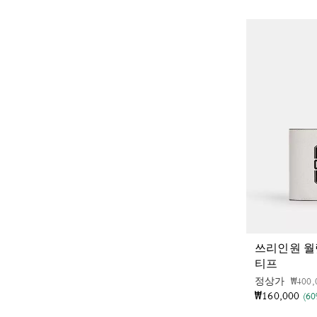
쓰리인원 월
티프
가격 
정상가
₩400,
₩160,000
(6