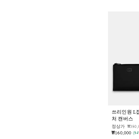
쓰리인원 L
처 캔버스
가격 
정상가
₩350,
₩160,000
(5