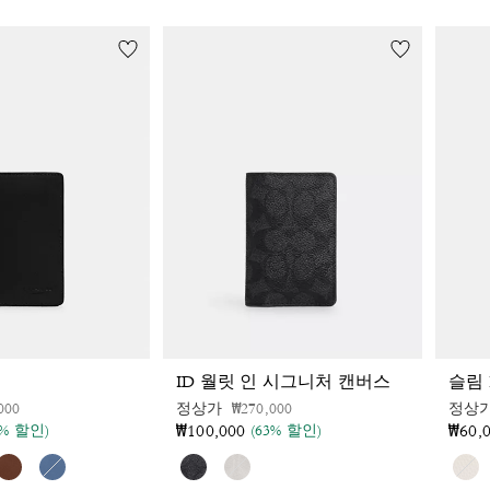
ID 월릿 인 시그니처 캔버스
슬림 
인하 전
인하됨
가격 인하 전
인하됨
000
정상가
₩270,000
정상
₩100,000
₩60,
1% 할인)
(63% 할인)