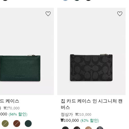
카드 케이스
집 카드 케이스 인 시그니처 캔
버스
가격 인하 전
인하됨
가
₩270,000
,000
(56% 할인)
가격 인하 전
인하됨
정상가
₩210,000
₩100,000
(52% 할인)