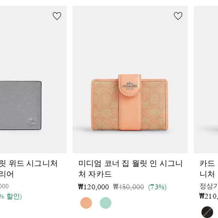
릿 위드 시그니처
미디엄 코너 집 월릿 인 시그니
카드
테리어
처 자카드
니처
인하 전
인하됨
000
가격 인하 전
인하됨
정상
₩120,000
₩450,000
(73%)
₩210
0% 할인)