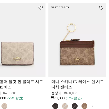
BEST SELLER
 홀더 월릿 인 블럭드 시그
미니 스키니 ID 케이스 인 시그
 캔버스
니처 캔버스
가격 인하 전
인하됨
가격 인하 전
인하됨
가
₩450,000
정상가
₩160,000
,000
₩70,000
(53% 할인)
(56% 할인)