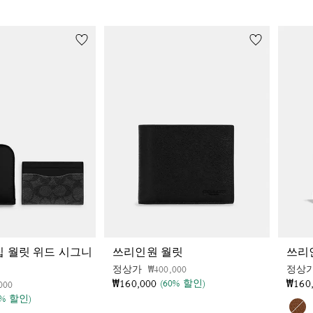
집 월릿 위드 시그니
쓰리인원 월릿
쓰리
가격 인하 전
인하됨
정상가
₩400,000
정상
₩160,000
₩160
(60% 할인)
인하 전
인하됨
000
4% 할인)