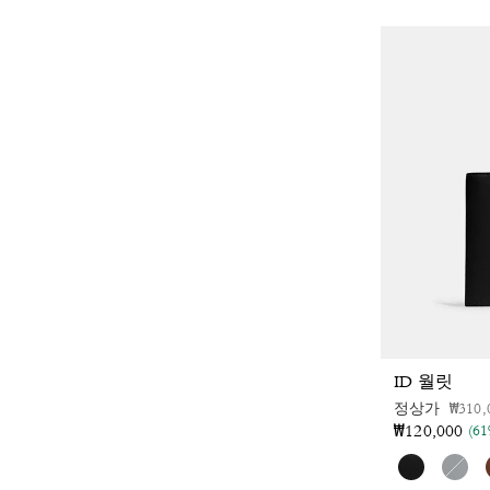
ID 월릿
가격 
정상가
₩310,
₩120,000
(6