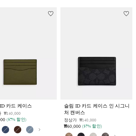
ID 카드 케이스
슬림 ID 카드 케이스 인 시그니
처 캔버스
가격 인하 전
인하됨
가
₩140,000
000
(57% 할인)
가격 인하 전
인하됨
정상가
₩140,000
₩60,000
(57% 할인)