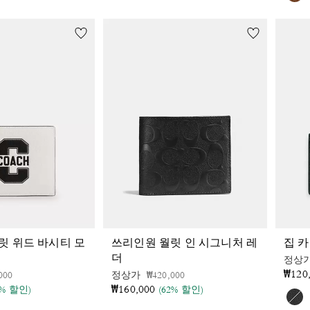
릿 위드 바시티 모
쓰리인원 월릿 인 시그니처 레
집 
더
정상
₩120
인하 전
인하됨
가격 인하 전
인하됨
000
정상가
₩420,000
₩160,000
0% 할인)
(62% 할인)