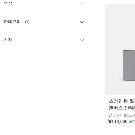
색상
카테고리
(1)
가격
쓰리인원 월
캔버스 인
가격 
정상가
₩350,
₩140,000
(6