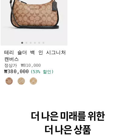
테리 숄더 백 인 시그니처
캔버스
가격 인하 전
인하됨
정상가
₩810,000
₩380,000
(53% 할인)