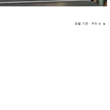
정렬 기준:
추천 순