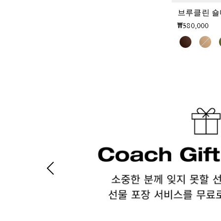
브루클린 숄더
₩580,000