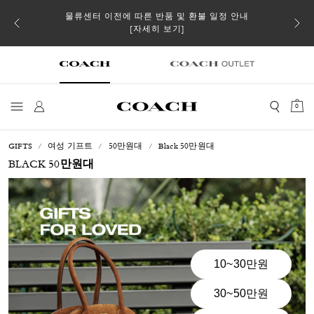
 더스트
물류센터 이전에 따른 반품 및 환불 일정 안내
일부 
[자세히 보기]
0
GIFTS
여성 기프트
50만원대
Black 50만원대
BLACK 50만원대
10~30만원
30~50만원