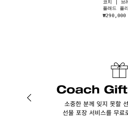
코치 | 브
플래드 플
₩290,000