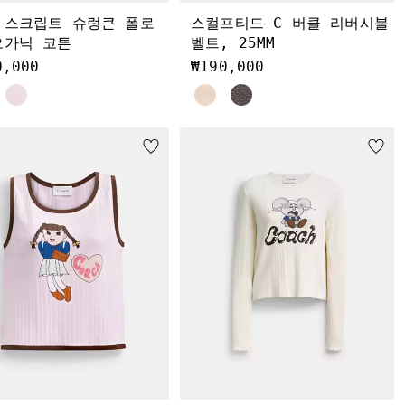
 스크립트 슈렁큰 폴로
스컬프티드 C 버클 리버시블
오가닉 코튼
벨트, 25MM
0,000
₩190,000