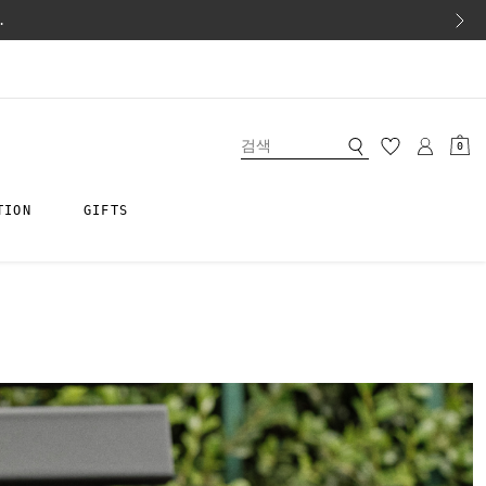
.
0
TION
GIFTS