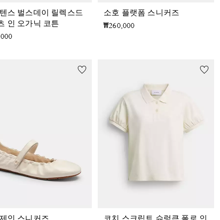
 텐스 벌스데이 릴렉스드
소호 플랫폼 스니커즈
츠 인 오가닉 코튼
₩260,000
,000
 제인 스니커즈
코치 스크립트 슈렁큰 폴로 인