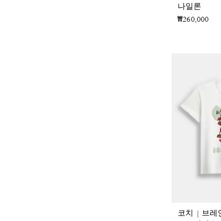
나일론
₩260,000
코치 | 브