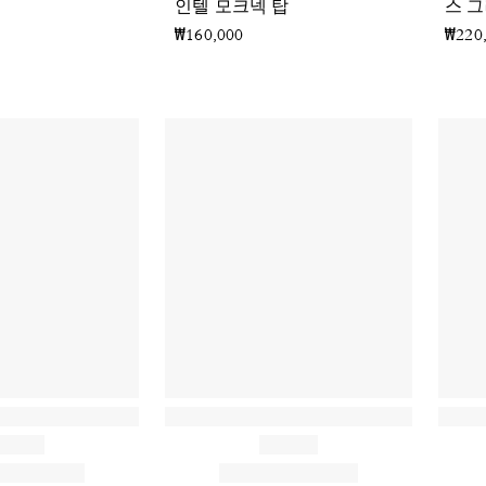
인텔 모크넥 탑
스 
₩160,000
₩220