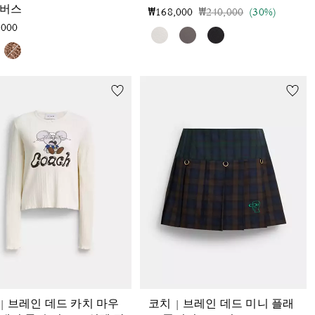
캔버스
가격 인하 전
인하됨
₩168,000
₩240,000
(30%)
,000
| 브레인 데드 카치 마우
코치 | 브레인 데드 미니 플래