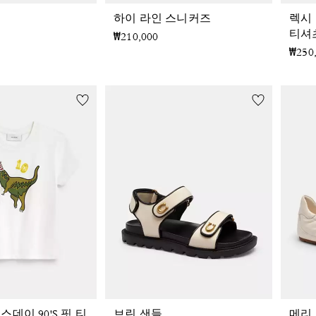
하이 라인 스니커즈
렉시
티셔
₩210,000
₩250
스데이 90'S 핏 티
브린 샌들
메리