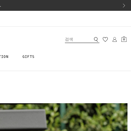
.
0
TION
GIFTS