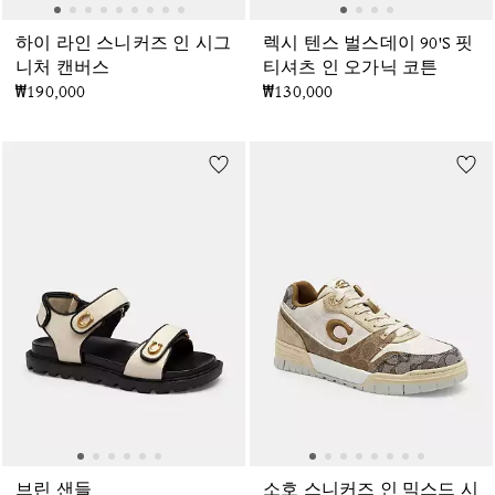
하이 라인 스니커즈 인 시그
렉시 텐스 벌스데이 90'S 핏
니처 캔버스
티셔츠 인 오가닉 코튼
₩190,000
₩130,000
브린 샌들
소호 스니커즈 인 믹스드 시