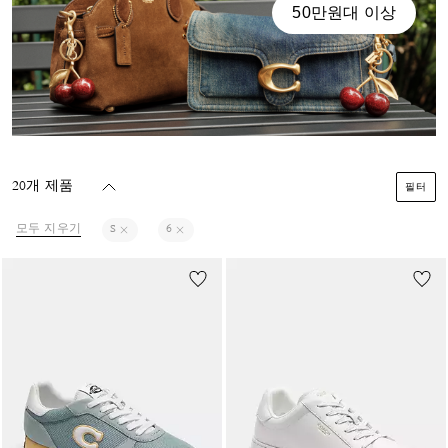
50만원대 이상
20개 제품
필터
모두 지우기
S
6