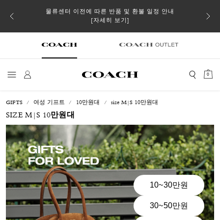
 더스트
물류센터 이전에 따른 반품 및 환불 일정 안내
일부 
[자세히 보기]
0
GIFTS
여성 기프트
10만원대
size M|S 10만원대
SIZE M|S 10만원대
10~30만원
30~50만원