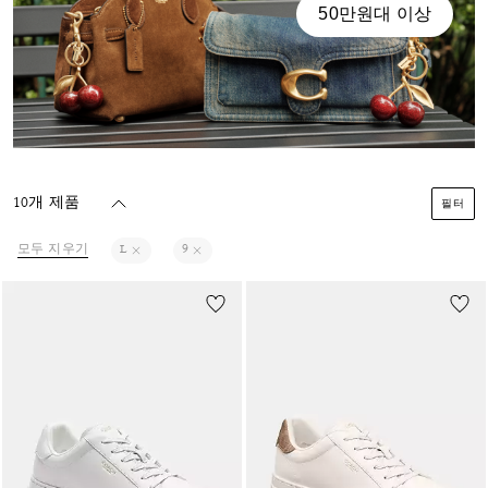
50만원대 이상
10개 제품
필터
모두 지우기
L
9