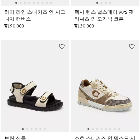
하이 라인 스니커즈 인 시그
렉시 텐스 벌스데이 90'S 핏
니처 캔버스
티셔츠 인 오가닉 코튼
₩190,000
₩130,000
브린 샌들
소호 스니커즈 인 믹스드 시