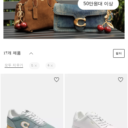
50만원대 이상
17개 제품
필터
모두 지우기
L
6