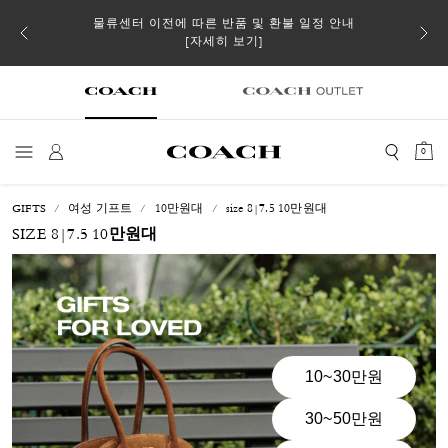
 더스트
물류센터 이전에 따른 반품 및 환불 일정 안내
일부 
[자세히 보기]
0
GIFTS
여성 기프트
10만원대
size 8|7.5 10만원대
SIZE 8|7.5 10만원대
10~30만원
30~50만원