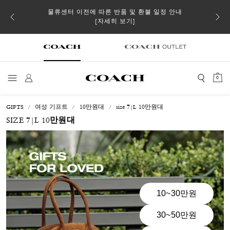
 더스트
물류센터 이전에 따른 반품 및 환불 일정 안내
일부 
[자세히 보기]
0
GIFTS
여성 기프트
10만원대
size 7|L 10만원대
SIZE 7|L 10만원대
10~30만원
30~50만원