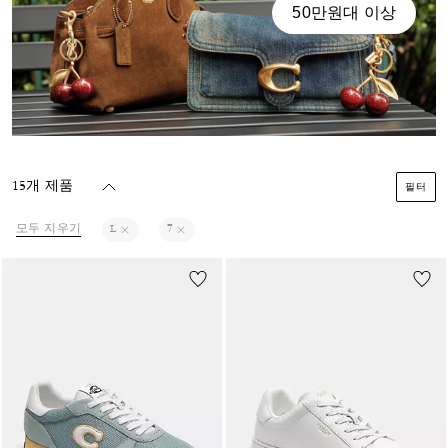
50만원대 이상
15개 제품
필터
모두 지우기
L
7