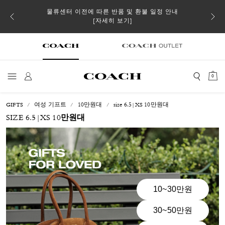
 더스트
물류센터 이전에 따른 반품 및 환불 일정 안내
일부 
[자세히 보기]
0
GIFTS
여성 기프트
10만원대
size 6.5|XS 10만원대
SIZE 6.5|XS 10만원대
10~30만원
30~50만원