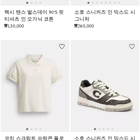
렉시 텐스 벌스데이 90'S 핏
소호 스니커즈 인 믹스드 시
티셔츠 인 오가닉 코튼
그니처
₩130,000
₩260,000
코치 스크립트 슈렁큰 폴로
소호 스니커즈 인 믹스드 시