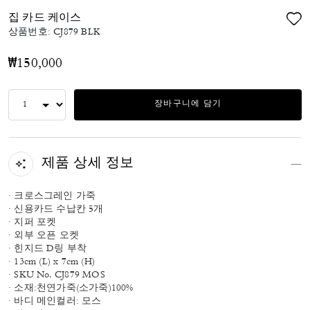
집 카드 케이스
상품번호:
CJ879 BLK
₩150,000
장바구니에 담기
제품 상세 정보
· 크로스그레인 가죽
· 신용카드 수납칸 5개
· 지퍼 포켓
· 외부 오픈 오켓
· 힌지드 D링 부착
· 13cm (L) x 7cm (H)
· SKU No. CJ879 MOS
· 소재:천연가죽(소가죽)100%
· 바디 메인컬러: 모스