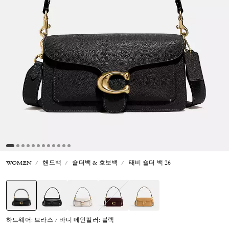
WOMEN
핸드백
숄더백 & 호보백
태비 숄더 백 26
선택됨
하드웨어: 브라스 / 바디 메인컬러: 블랙