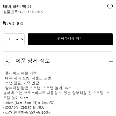
태비 숄더 백 26
상품번호:
CH857 B4/BK
₩790,000
장바구니에 담기
제품 상세 정보
· 폴리쉬드 페블 가죽
· 내부 지퍼 포켓, 다용도 포켓
· 스냅 잠금, 가죽 안감
· 탈부착형 짧은 스트랩, 스트랩 높이 18cm
숄더백 또는 크로스바디로 사용할 수 있는 탈부착형 긴 스트랩, 스
트랩 높이 54cm
· 26cm (L) x 15cm (H) x 8cm (W)
· SKU No. CH857 B4/HA
· 소재:천연가죽(소가죽)100%