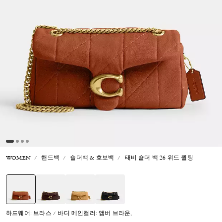
WOMEN
핸드백
숄더백 & 호보백
태비 숄더 백 26 위드 퀼팅
선택됨
하드웨어: 브라스 / 바디 메인컬러: 앰버 브라운,