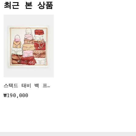
최근 본 상품
스택드 태비 백 프린트 실크 스퀘어 스카프
₩190,000