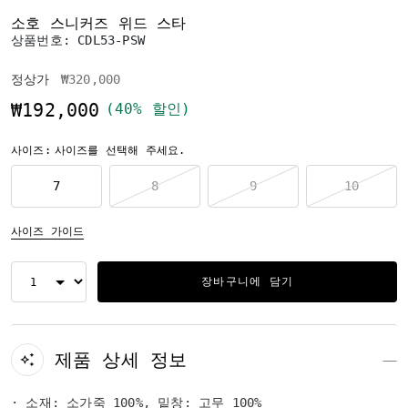
소호 스니커즈 위드 스타
상품번호:
CDL53-PSW
가격 인하 전
인하됨
정상가
₩320,000
₩192,000
(40% 할인)
사이즈:
사이즈를 선택해 주세요.
7
8
9
10
사이즈 가이드
장바구니에 담기
제품 상세 정보
· 소재: 소가죽 100%, 밑창: 고무 100%