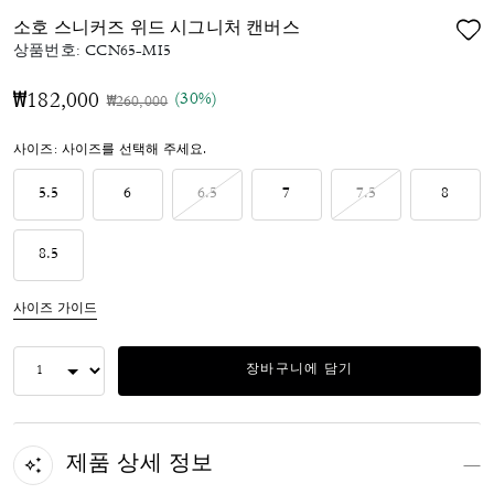
소호 스니커즈 위드 시그니처 캔버스
상품번호:
CCN65-MI5
(30%)
₩182,000
가격 인하 전
인하됨
₩260,000
사이즈:
사이즈를 선택해 주세요.
5.5
6
6.5
7
7.5
8
8.5
사이즈 가이드
장바구니에 담기
제품 상세 정보