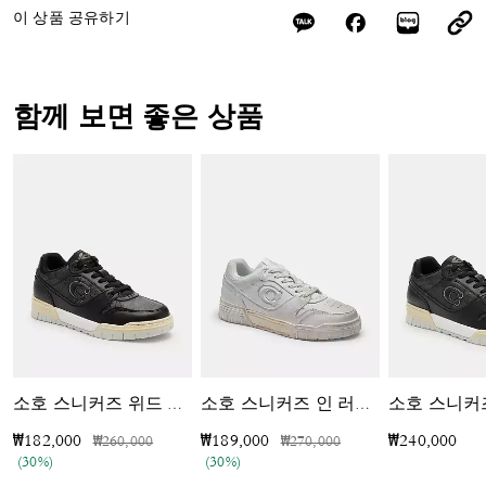
이 상품 공유하기
함께 보면 좋은 상품
소호 스니커즈 위드 시그니처 캔버스
소호 스니커즈 인 러브드 레더
가격 인하 전
인하됨
가격 인하 전
인하됨
₩182,000
₩189,000
₩240,000
₩260,000
₩270,000
(30%)
(30%)