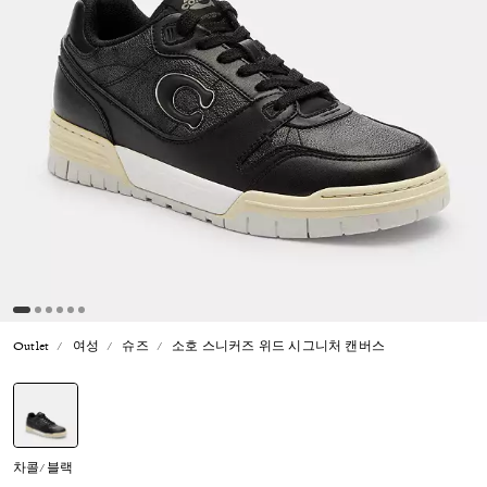
Outlet
여성
슈즈
소호 스니커즈 위드 시그니처 캔버스
선택됨
차콜/블랙