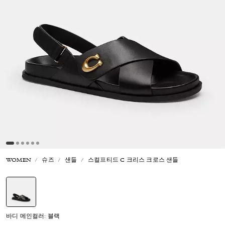
WOMEN
슈즈
샌들
스컬프티드 C 크리스 크로스 샌들
선택됨
바디 메인컬러: 블랙