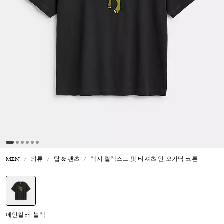
MEN
의류
탑 & 팬츠
렉시 릴랙스드 핏 티셔츠 인 오가닉 코튼
선택됨
메인컬러: 블랙